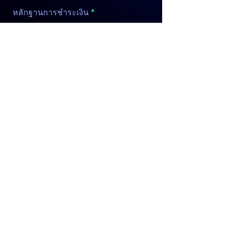
หลักฐานการชำระเงิน
อัพโหลดไฟล์
ขนาดไฟล์ไม่เกิน 15mb
รายเอียดเพิ่มเติม เช่น ต้องการขอ
ลายเซ็น